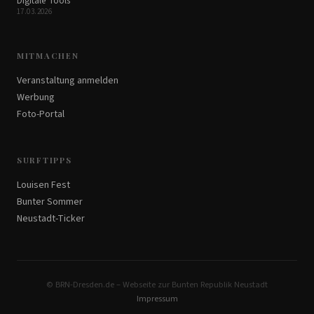
Digitale Tools
17.03.2026
MITMACHEN
Veranstaltung anmelden
Werbung
Foto-Portal
SURFTIPPS
Louisen Fest
Bunter Sommer
Neustadt-Ticker
© BRN-Dresden.de – Webseite zur Bunten Republik Neustadt
Impressum