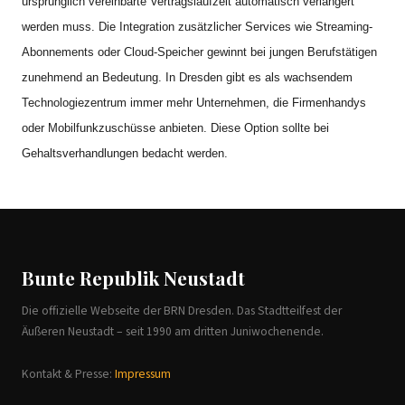
ursprünglich vereinbarte Vertragslaufzeit automatisch verlängert
werden muss. Die Integration zusätzlicher Services wie Streaming-
Abonnements oder Cloud-Speicher gewinnt bei jungen Berufstätigen
zunehmend an Bedeutung. In Dresden gibt es als wachsendem
Technologiezentrum immer mehr Unternehmen, die Firmenhandys
oder Mobilfunkzuschüsse anbieten. Diese Option sollte bei
Gehaltsverhandlungen bedacht werden.
Bunte Republik Neustadt
Die offizielle Webseite der BRN Dresden. Das Stadtteilfest der
Äußeren Neustadt – seit 1990 am dritten Juniwochenende.
Kontakt & Presse:
Impressum