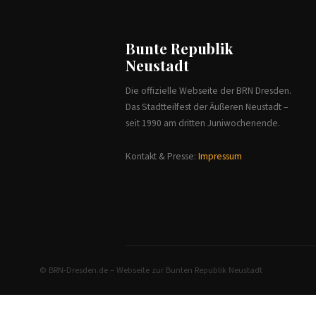
Bunte Republik
Neustadt
Die offizielle Webseite der BRN Dresden.
Das Stadtteilfest der Äußeren Neustadt –
seit 1990 am dritten Juniwochenende.
Kontakt & Presse:
Impressum
© BRN-Dresden.de – Webseite zur Bunten Republik Neustadt