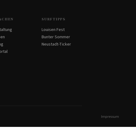
ACHEN
SURFTIPPS
taltung
Louisen Fest
den
Bunter Sommer
ng
Neustadt-Ticker
rtal
Impressum