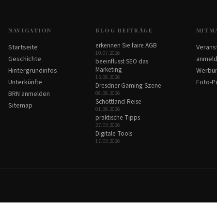
NAVIGATION
BLOG BEITRÄGE
MITM
erkennen Sie faire AGB
Startseite
Verans
10.07.2026
Geschichte
anmel
beeinflusst SEO das
Marketing
Hintergrundinfos
Werbu
15.06.2026
Unterkünfte
Foto-Po
Dresdner Gaming-Szene
BRN anmelden
08.06.2026
Schottland-Reise
Sitemap
01.06.2026
praktische Tipps
27.03.2026
Digitale Tools
17.03.2026