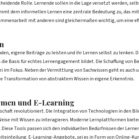
cheidende Rolle. Lernende sollen in die Lage versetzt werden, sel
mmt dem informellen Lernen eine zentrale Bedeutung zu, das mit 
Zusammenarbeit mit anderen sind gleichermaßen wichtig, um eine e
en
den, eigene Beiträge zu leisten und ihr Lernen selbst zu lenken. 
die Basis für echtes Lernengagement bildet. Die Schaffung von 
bei im Fokus. Neben der Vermittlung von Sachwissen geht es auch 
ie Transformation von abstraktem Wissen in eigene Erkenntnis.
ormen und E-Learning
dschaft revolutioniert. Die Integration von Technologien in den B
Weise mit Wissen zu interagieren. Moderne Lernplattformen bieten
iese Tools passen sich den individuellen Bedürfnissen der Lerne
eiteinteilung. E-Learning-Angebote, sei es in Form von Online-Kur