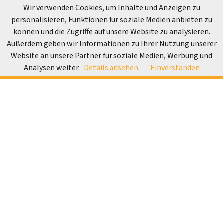
Wir verwenden Cookies, um Inhalte und Anzeigen zu
BRN Dresden
personalisieren, Funktionen für soziale Medien anbieten zu
OFFIZIELLE WEBSEITE
können und die Zugriffe auf unsere Website zu analysieren.
INFO
Außerdem geben wir Informationen zu Ihrer Nutzung unserer
Kneipen, Bars & Cafés →
Zapfpunkt Dresden Neustadt bei
Website an unsere Partner für soziale Medien, Werbung und
Nacht
Analysen weiter.
Details ansehen
Einverstanden