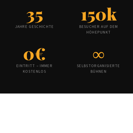
35
150k
JAHRE GESCHICHTE
BESUCHER AUF DEM
HÖHEPUNKT
0€
∞
EINTRITT – IMMER
SELBSTORGANISIERTE
KOSTENLOS
BÜHNEN