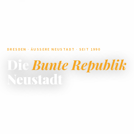
DRESDEN · ÄUSSERE NEUSTADT · SEIT 1990
Die
Bunte Republik
Neustadt
Das größte alternative Stadtteilfest Sachsens –
geboren aus dem Trotz einer Epoche, getragen von
den Menschen eines Viertels. Jedes Jahr am dritten
Juniwochenende.